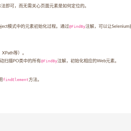
方法即可，而无需关心页面元素是如何定位的。
e Object模式中的元素初始化过程。通过
@FindBy
注解，可以让Seleniu
Path等）。
动扫描PO类中的所有
@FindBy
注解，初始化相应的Web元素。
用
findElement
方法。