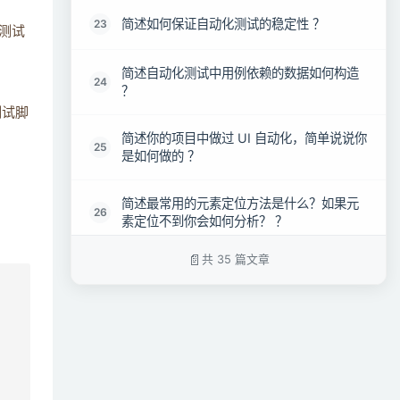
简述如何保证自动化测试的稳定性 ？
23
测试
简述自动化测试中用例依赖的数据如何构造
24
？
测试脚
简述你的项目中做过 UI 自动化，简单说说你
25
是如何做的 ？
简述最常用的元素定位方法是什么？如果元
26
素定位不到你会如何分析？ ？
共 35 篇文章
简述显示等待和隐式等待的区别是什么？哪
27
个用的多？为什么 ？
简述有没有做过二次封装？封装了哪些方
28
法？简单的描述下 ？
简述桌面应用如何实现的自动化？有没有解