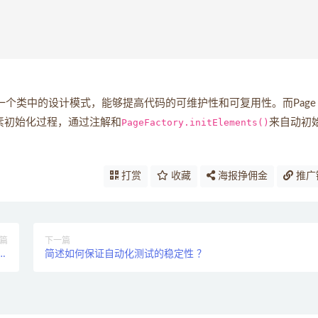
装到一个类中的设计模式，能够提高代码的可维护性和可复用性。而Page
的元素初始化过程，通过注解和
PageFactory.initElements()
来自动初
打赏
收藏
海报挣佣金
推广
篇
下一篇
议
简述如何保证自动化测试的稳定性 ？
？