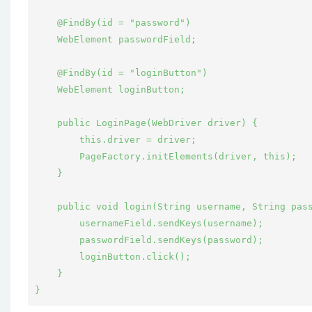
    @FindBy(id = "password")

    WebElement passwordField;

    @FindBy(id = "loginButton")

    WebElement loginButton;

    public LoginPage(WebDriver driver) {

        this.driver = driver;

        PageFactory.initElements(driver, this);

    }

    public void login(String username, String pass
        usernameField.sendKeys(username);

        passwordField.sendKeys(password);

        loginButton.click();

    }
