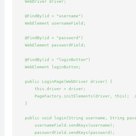
    WebDriver driver;

    @FindBy(id = "username")

    WebElement usernameField;

    @FindBy(id = "password")

    WebElement passwordField;

    @FindBy(id = "loginButton")

    WebElement loginButton;

    public LoginPage(WebDriver driver) {

        this.driver = driver;

        PageFactory.initElements(driver, this);
    }

    public void login(String username, String pass
        usernameField.sendKeys(username);

        passwordField.sendKeys(password);
