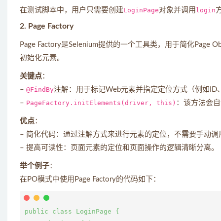
在测试脚本中，用户只需要创建
LoginPage
对象并调用
login
2. Page Factory
Page Factory是Selenium提供的一个工具类，用于简化Pag
初始化元素。
关键点
：
–
@FindBy
注解：用于标记Web元素并指定定位方式（例如ID、X
–
PageFactory.initElements(driver, this)
：该方法会自
优点
：
– 简化代码：通过注解方式来进行元素的定位，不需要手动调
– 提高可读性：页面元素的定位和页面操作的逻辑清晰分离。
举个例子
：
在PO模式中使用Page Factory的代码如下：
public class LoginPage {
