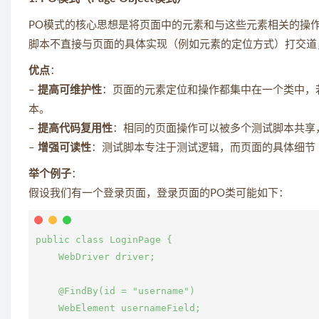
PO模式的核心思想是将页面中的元素和与这些元素相关的操
脚本不直接与页面的具体实现（例如元素的定位方式）打交道
优点
：
–
提高可维护性
：页面的元素定位和操作都集中在一个类中，若页
本。
–
提高代码复用性
：相同的页面操作可以被多个测试脚本共享
–
增强可读性
：测试脚本专注于测试逻辑，而页面的具体细节（如
举个例子
：
假设我们有一个登录页面，登录页面的PO类可能如下：
public class LoginPage {

    WebDriver driver;

    @FindBy(id = "username")

    WebElement usernameField;
