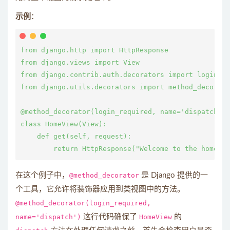
示例
：
from django.http import HttpResponse

from django.views import View

from django.contrib.auth.decorators import login_re
from django.utils.decorators import method_decorato
@method_decorator(login_required, name='dispatch')

class HomeView(View):

    def get(self, request):

在这个例子中，
@method_decorator
是 Django 提供的一
个工具，它允许将装饰器应用到类视图中的方法。
@method_decorator(login_required,
name='dispatch')
这行代码确保了
HomeView
的