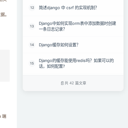
简述django 中 csrf 的实现机制？
12
数据。
Django中如何实现orm表中添加数据时创建
13
一条日志记录？
Django缓存如何设置？
14
Django的缓存能使用redis吗？如果可以的
15
话，如何配置?
Django路由系统中name的作用？
16
共 42 篇文章
Django rest framework框架中都有那些组
17
件？
 端
简述 Django rest framework框架的认证流
18
程？