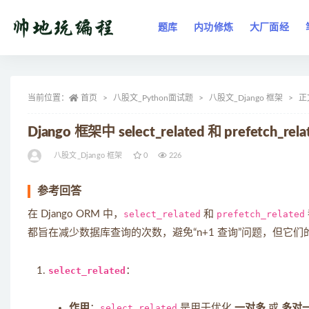
题库
内功修炼
大厂面经
全部
当前位置：
首页
八股文_Python面试题
八股文_Django 框架
正
Django 框架中 select_related 和 prefetch_re
八股文_Django 框架
0
226
参考回答
在 Django ORM 中，
select_related
和
prefetch_related
都旨在减少数据库查询的次数，避免“n+1 查询”问题，但它
select_related
：
作用
：
select_related
是用于优化
一对多
或
多对