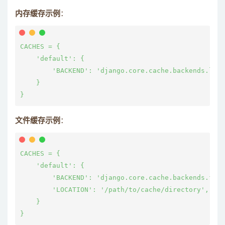
内存缓存示例
：
CACHES = {

    'default': {

        'BACKEND': 'django.core.cache.backends.loc
    }

文件缓存示例
：
CACHES = {

    'default': {

        'BACKEND': 'django.core.cache.backends.file
        'LOCATION': '/path/to/cache/directory',
    }
