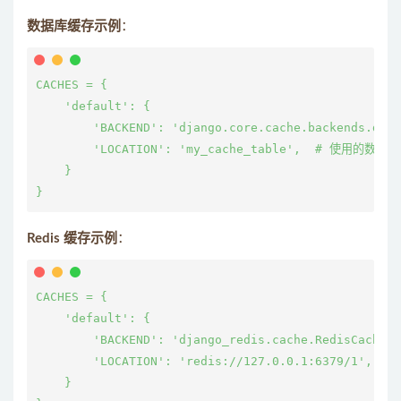
数据库缓存示例
：
CACHES = {

    'default': {

        'BACKEND': 'django.core.cache.backends.db.D
        'LOCATION': 'my_cache_table',  # 使用的数据库
    }

Redis 缓存示例
：
CACHES = {

    'default': {

        'BACKEND': 'django_redis.cache.RedisCache',

        'LOCATION': 'redis://127.0.0.1:6379/1'
    }
