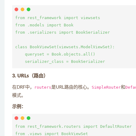
from rest_framework import viewsets

from .models import Book

from .serializers import BookSerializer

class BookViewSet(viewsets.ModelViewSet):

    queryset = Book.objects.all()

3. URLs（路由）
在DRF中，
routers
是URL路由的核心。
SimpleRouter
和
Defa
模式。
示例：
from rest_framework.routers import DefaultRouter

from .views import BookViewSet
