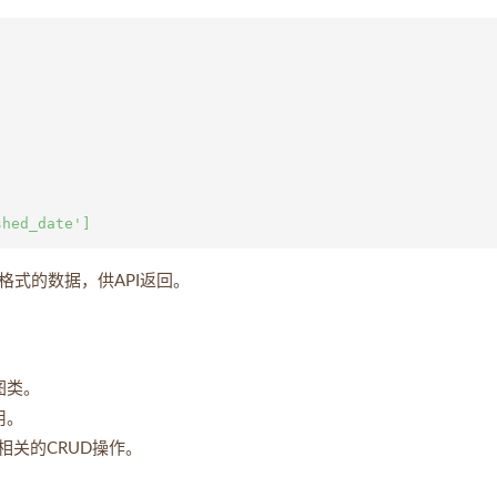


N格式的数据，供API返回。
图类。
用。
相关的CRUD操作。