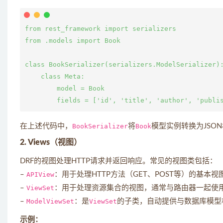
from rest_framework import serializers

from .models import Book

class BookSerializer(serializers.ModelSerializer):
    class Meta:

        model = Book

在上述代码中，
BookSerializer
将
Book
模型实例转换为JSO
2. Views（视图）
DRF的视图处理HTTP请求并返回响应。常见的视图类包括：
–
APIView
：用于处理HTTP方法（GET、POST等）的基本视
–
ViewSet
：用于处理资源集合的视图，通常与路由器一起使
–
ModelViewSet
：是
ViewSet
的子类，自动提供与数据库模型
示例：