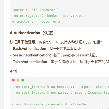
router = DefaultRouter()

router.register(r'books', BookViewSet)

4. Authentication（认证）
认证用于验证用户的身份。DRF支持多种认证方式，包括：
–
BasicAuthentication
：基于HTTP基本认证。
–
SessionAuthentication
：基于Django的Session认证。
–
TokenAuthentication
：基于令牌的认证，适用于无状态的AP
示例：
from rest_framework.authentication import TokenAut
from rest_framework.permissions import IsAuthentic
class BookViewSet(viewsets.ModelViewSet):
