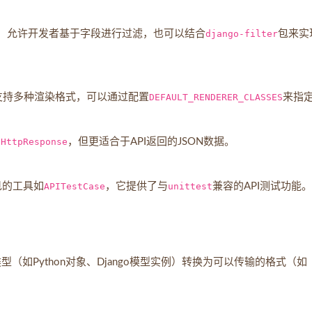
能，允许开发者基于字段进行过滤，也可以结合
django-filter
包来实
F支持多种渲染格式，可以通过配置
DEFAULT_RENDERER_CLASSES
来指
的
HttpResponse
，但更适合于API返回的JSON数据。
见的工具如
APITestCase
，它提供了与
unittest
兼容的API测试功能。
杂类型（如Python对象、Django模型实例）转换为可以传输的格式（如