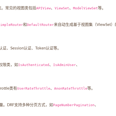
应。常见的视图类包括
APIView
、
ViewSet
、
ModelViewSet
等。
SimpleRouter
和
DefaultRouter
来自动生成基于视图集（ViewSet）
Session认证、Token认证等。
权限类，如
IsAuthenticated
、
IsAdminUser
、
ttle类有
UserRateThrottle
、
AnonRateThrottle
等。
量。DRF支持多种分页方式，如
PageNumberPagination
、