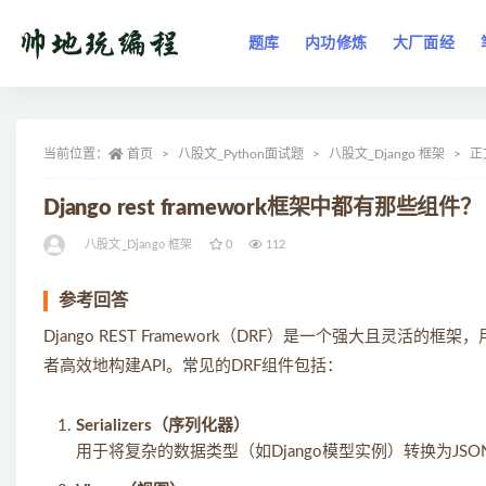
题库
内功修炼
大厂面经
全部
当前位置：
首页
八股文_Python面试题
八股文_Django 框架
正
Django rest framework框架中都有那些组件？
八股文_Django 框架
0
112
参考回答
Django REST Framework（DRF）是一个强大且灵活
者高效地构建API。常见的DRF组件包括：
Serializers（序列化器）
用于将复杂的数据类型（如Django模型实例）转换为JS