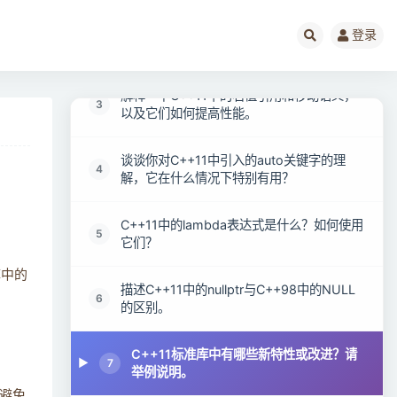
C++11中引入了哪些新的智能指针类型？请
登录
2
描述它们的用法和区别。
解释一下C++11中的右值引用和移动语义，
3
以及它们如何提高性能。
谈谈你对C++11中引入的auto关键字的理
4
解，它在什么情况下特别有用？
C++11中的lambda表达式是什么？如何使用
5
它们？
库中的
描述C++11中的nullptr与C++98中的NULL
6
的区别。
C++11标准库中有哪些新特性或改进？请
7
举例说明。
避免