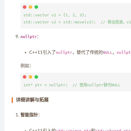
std::vector
 v1 = {1, 2, 3};

std::vector
nullptr
：
C++11引入了
nullptr
，替代了传统的
NULL
，
nullpt
例如：
详细讲解与拓展
智能指针
：
C++11引入的
std::unique_ptr
和
std::shared_ptr