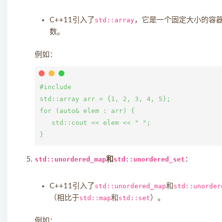
C++11引入了
std::array
，它是一个固定大小的容
数。
例如：
#include 
std::array
 arr = {1, 2, 3, 4, 5};

for (auto& elem : arr) {

   std::cout << elem << " ";

std::unordered_map
和
std::unordered_set
：
C++11引入了
std::unordered_map
和
std::unorder
（相比于
std::map
和
std::set
）。
例如：