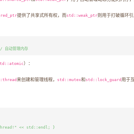
ared_ptr
提供了共享式所有权，而
std::weak_ptr
则用于打破循环引
td::atomic
）：
:thread
来创建和管理线程，
std::mutex
和
std::lock_guard
用于
hread!" << std::endl; }
