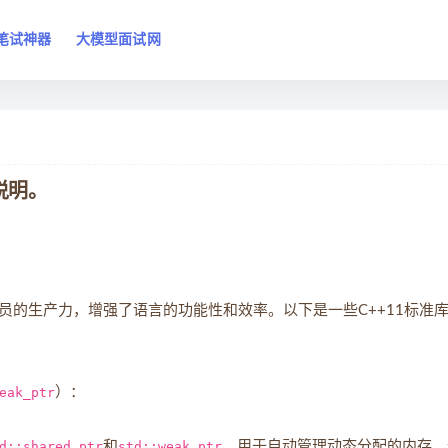
笔试神器
大模型面试网
说明。
序员的生产力，增强了语言的功能性和效率。以下是一些C++11标准
eak_ptr
）：
d::shared_ptr
和
std::weak_ptr
，用于自动管理动态分配的内存，