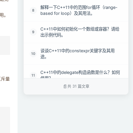
解释一下C++11中的范围for循环（range-
8
based for loop）及其用法。
用。
C++11中如何初始化一个数组或容器？请给
9
出示例代码。
谈谈C++11中的constexpr关键字及其用
10
途。
C++11中的delegate构造函数是什么？如何
11
使用？
互斥量
共 31 篇文章
请解释C++11中的尾返回类型（trailing
12
return type）及其优势。
C++11中引入了哪些新的容器？请描述它们
13
的特点和用法。