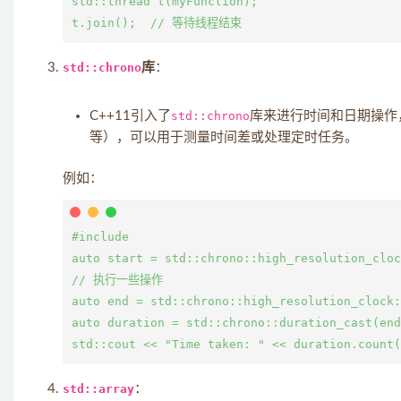
std::thread t(myFunction);

std::chrono
库
：
C++11引入了
std::chrono
库来进行时间和日期操作
等），可以用于测量时间差或处理定时任务。
例如：
#include 
auto start = std::chrono::high_resolution_cloc
// 执行一些操作

auto end = std::chrono::high_resolution_clock:
auto duration = std::chrono::duration_cast
(end
std::array
：