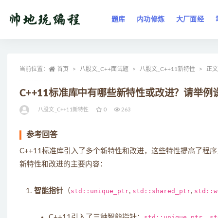
题库
内功修炼
大厂面经
全部
当前位置：
首页
八股文_C++面试题
八股文_C++11新特性
正文
C++11标准库中有哪些新特性或改进？请举例
八股文_C++11新特性
0
263
参考回答
C++11标准库引入了多个新特性和改进，这些特性提高了程
新特性和改进的主要内容：
智能指针
（
std::unique_ptr
,
std::shared_ptr
,
std::w
C++11引入了三种智能指针：
std::unique_ptr
、
st