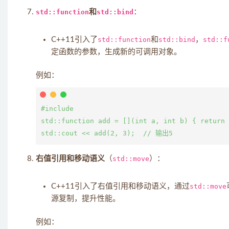
std::function
和
std::bind
：
C++11引入了
std::function
和
std::bind
，
std::f
定函数的参数，生成新的可调用对象。
例如：
#include 
std::function
 add = [](int a, int b) { return 
右值引用和移动语义
（
std::move
）：
C++11引入了右值引用和移动语义，通过
std::move
源复制，提升性能。
例如：