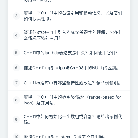
解释一下C++11中的右值引用和移动语义，以及它们
3
如何提高性能。
谈谈你对C++11中引入的auto关键字的理解，它在什
4
么情况下特别有用？
C++11中的lambda表达式是什么？如何使用它们？
5
描述C++11中的nullptr与C++98中的NULL的区别。
6
C++11标准库中有哪些新特性或改进？请举例说明。
7
解释一下C++11中的范围for循环（range-based for
8
loop）及其用法。
C++11中如何初始化一个数组或容器？请给出示例代
9
码。
谈谈C++11中的constexpr关键字及其用途。
10