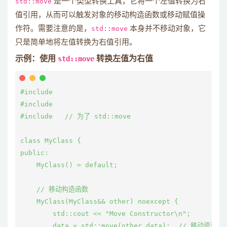
std::move
是一个类型转换工具，它将一个左值转换为右
值引用，从而可以触发对象的移动构造函数或移动赋值操
作符。需要注意的是，
std::move
本身并不移动对象，它
只是简单地将左值转换为右值引用。
示例：使用
std::move
转换左值为右值
#include 
#include 
#include 
  // 为了 std::move

class MyClass {

public:

    MyClass() = default;

    // 移动构造函数

    MyClass(MyClass&& other) noexcept {

        std::cout << "Move Constructor\n";

        data = std::move(other.data);  // 移动资源
