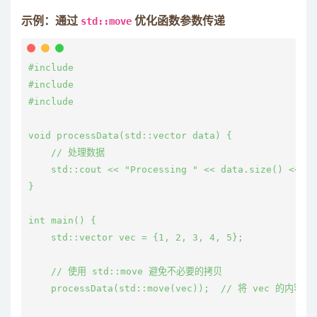
示例：通过
std::move
优化函数参数传递
#include 
#include 
#include 
void processData(std::vector
 data) {

    // 处理数据

    std::cout << "Processing " << data.size() << " 
}

int main() {

    std::vector
 vec = {1, 2, 3, 4, 5};

    // 使用 std::move 避免不必要的拷贝

    processData(std::move(vec));  // 将 vec 的内容