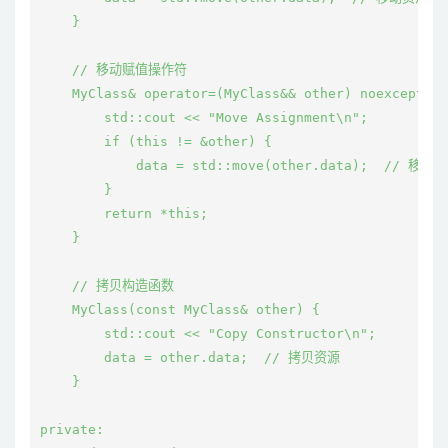
    }

    // 移动赋值操作符

    MyClass& operator=(MyClass&& other) noexcept {

        std::cout << "Move Assignment\n";

        if (this != &other) {

            data = std::move(other.data);  // 移动资
        }

        return *this;

    }

    // 拷贝构造函数

    MyClass(const MyClass& other) {

        std::cout << "Copy Constructor\n";

        data = other.data;  // 拷贝资源

    }

private:
