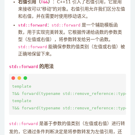
右值引用（
T&&
）
：C++11 引入了右值引用，它是用
来接收可以“移动”的对象。右值引用允许我们区分左值
和右值，并在需要时使用移动语义。
std::forward
：
std::forward
是一个辅助模板函
数，用于实现完美转发。它根据传递给函数的参数类
型（左值或右值），将参数转发给另一个函数。
std::forward
能确保参数的值类别（左值或右值）被
正确地保留下来。
std::forward
的用法
template 
T&& forward(typename std::remove_reference
::type& a
template 
T&& forward(typename std::remove_reference
std::forward
是基于参数的值类别（左值或右值）进行转
发的，它通过条件判断决定是将参数转发为左值引用，还