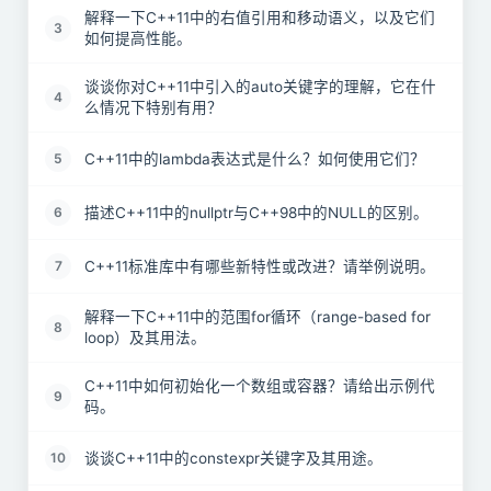
解释一下C++11中的右值引用和移动语义，以及它们
3
如何提高性能。
谈谈你对C++11中引入的auto关键字的理解，它在什
4
么情况下特别有用？
C++11中的lambda表达式是什么？如何使用它们？
5
描述C++11中的nullptr与C++98中的NULL的区别。
6
C++11标准库中有哪些新特性或改进？请举例说明。
7
解释一下C++11中的范围for循环（range-based for
8
loop）及其用法。
C++11中如何初始化一个数组或容器？请给出示例代
9
码。
谈谈C++11中的constexpr关键字及其用途。
10