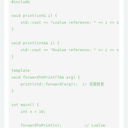
#include 
void print(int& i) {

    std::cout << "Lvalue reference: " << i << std::
}

void print(int&& i) {

    std::cout << "Rvalue reference: " << i << std::
}

template 
void forwardToPrint(T&& arg) {

    print(std::forward
(arg));  // 完美转发

}

int main() {

    int x = 10;

    forwardToPrint(x);          // Lvalue
