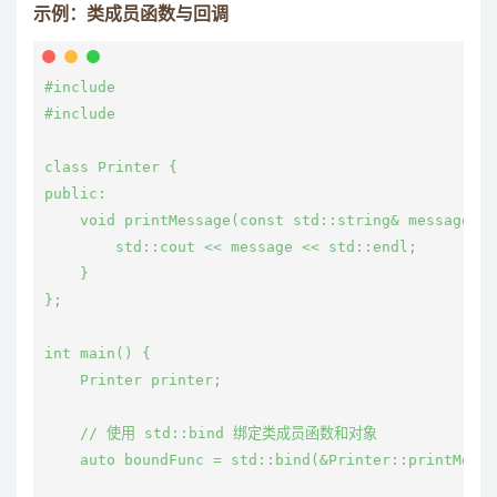
示例：类成员函数与回调
#include 
#include 
class Printer {

public:

    void printMessage(const std::string& message) {

        std::cout << message << std::endl;

    }

};

int main() {

    Printer printer;

    // 使用 std::bind 绑定类成员函数和对象

    auto boundFunc = std::bind(&Printer::printMessa