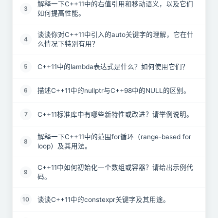
解释一下C++11中的右值引用和移动语义，以及它们
3
如何提高性能。
谈谈你对C++11中引入的auto关键字的理解，它在什
4
么情况下特别有用？
C++11中的lambda表达式是什么？如何使用它们？
5
描述C++11中的nullptr与C++98中的NULL的区别。
6
C++11标准库中有哪些新特性或改进？请举例说明。
7
解释一下C++11中的范围for循环（range-based for
8
loop）及其用法。
C++11中如何初始化一个数组或容器？请给出示例代
9
码。
谈谈C++11中的constexpr关键字及其用途。
10