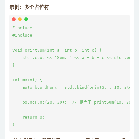
示例：多个占位符
#include 
#include 
void printSum(int a, int b, int c) {

    std::cout << "Sum: " << a + b + c << std::endl;

}

int main() {

    auto boundFunc = std::bind(printSum, 10, std::p
    boundFunc(20, 30);  // 相当于 printSum(10, 20, 30
    return 0;
