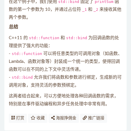
在这个例子中，我们使用
std::bind
固定了
printSum
函
数的第一个参数为 10，并通过占位符
_1
和
_2
来接收其他
两个参数。
总结
C++11 的
std::function
和
std::bind
为回调函数的处
理提供了强大的功能：
-
std::function
可以将任意类型的可调用对象（如函数、
Lambda、函数对象等）封装成一个统一的类型，使得回调
函数可以在不同的上下文中灵活传递。
-
std::bind
允许我们将函数和参数进行绑定，生成新的可
调用对象，支持灵活的参数预绑定。
这两者结合起来，可以方便地处理各种回调函数的需求，
特别是在事件驱动编程和异步任务处理中非常有用。
打赏
收藏
海报挣佣金
推广链接