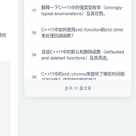
解释一下C++11中的强类型枚举（strongly-
17
typed enumerations）及其优势。
C++11中如何使用std::function和std::bind
18
递给
来处理回调函数？
谈谈C++11中的默认和删除函数（defaulted
19
and deleted functions）及其用途。
C++11中的std::chrono库提供了哪些时间相
20
关的功能？请举例说明其用法。
共 31 篇文章
解释一下C++11中的显式转换运算符
21
（explicit conversion operators）及其用
法。
C++11中的std::initializer_list是什么？它如
22
何用于构造函数和函数重载？