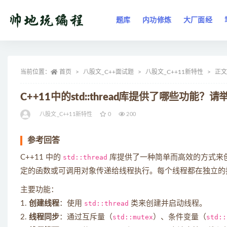
题库
内功修炼
大厂面经
全部
当前位置：
首页
八股文_C++面试题
八股文_C++11新特性
正文
C++11中的std::thread库提供了哪些功
八股文_C++11新特性
0
200
参考回答
C++11 中的
std::thread
库提供了一种简单而高效的方式来
定的函数或可调用对象传递给线程执行。每个线程都在独立的
主要功能：
1.
创建线程
：使用
std::thread
类来创建并启动线程。
2.
线程同步
：通过互斥量（
std::mutex
）、条件变量（
std::