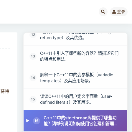
C++11中的delegate构造函数是什么？如何
登录
11
使用？
请解释C++11中的尾返回类型（trailing
12
return type）及其优势。
C++11中引入了哪些新的容器？请描述它们
13
的特点和用法。
解释一下C++11中的变参模板（variadic
14
templates）及其应用场景。
并将特
谈谈C++11中的用户定义字面量（user-
15
defined literals）及其用途。
C++11中的std::thread库提供了哪些功
16
能？请举例说明如何使用它创建和管理线
程。