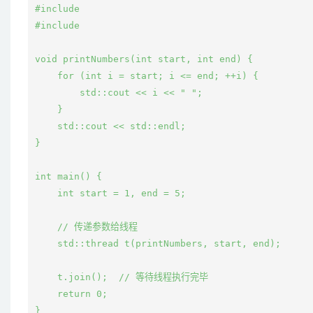
#include 
#include 
void printNumbers(int start, int end) {

    for (int i = start; i <= end; ++i) {

        std::cout << i << " ";

    }

    std::cout << std::endl;

}

int main() {

    int start = 1, end = 5;

    // 传递参数给线程

    std::thread t(printNumbers, start, end);

    t.join();  // 等待线程执行完毕

    return 0;
