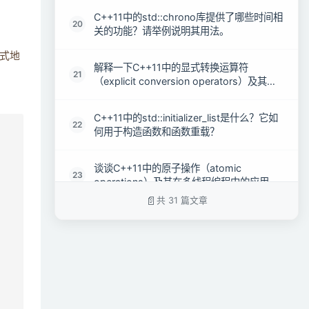
C++11中的std::chrono库提供了哪些时间相
20
关的功能？请举例说明其用法。
式地
解释一下C++11中的显式转换运算符
21
（explicit conversion operators）及其用
法。
C++11中的std::initializer_list是什么？它如
22
何用于构造函数和函数重载？
谈谈C++11中的原子操作（atomic
23
operations）及其在多线程编程中的应用。
共 31 篇文章
C++11中的std::move语义是什么？如何使
24
用它来优化性能？
解释一下C++11中的完美转发（perfect
25
forwarding）及其实现方式。