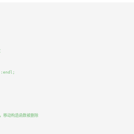


:endl;

编译错误，移动构造函数被删除
