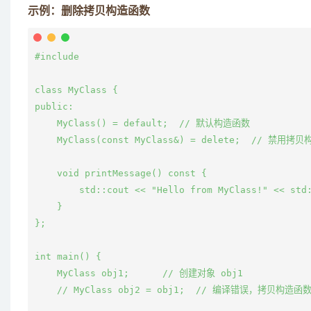
示例：删除拷贝构造函数
#include 
class MyClass {

public:

    MyClass() = default;  // 默认构造函数

    MyClass(const MyClass&) = delete;  // 禁用拷贝
    void printMessage() const {

        std::cout << "Hello from MyClass!" << std:
    }

};

int main() {

    MyClass obj1;      // 创建对象 obj1

    // MyClass obj2 = obj1;  // 编译错误，拷贝构造函