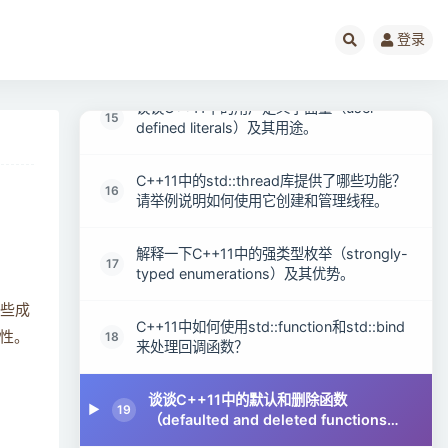
解释一下C++11中的变参模板（variadic
登录
14
templates）及其应用场景。
谈谈C++11中的用户定义字面量（user-
15
defined literals）及其用途。
C++11中的std::thread库提供了哪些功能？
16
请举例说明如何使用它创建和管理线程。
解释一下C++11中的强类型枚举（strongly-
17
typed enumerations）及其优势。
某些成
C++11中如何使用std::function和std::bind
18
性。
来处理回调函数？
谈谈C++11中的默认和删除函数
19
（defaulted and deleted functions）
及其用途。