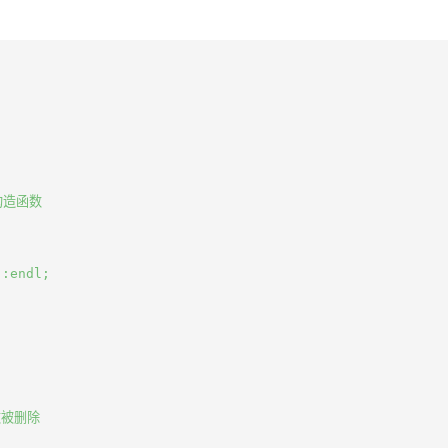
构造函数

:endl;

数被删除
