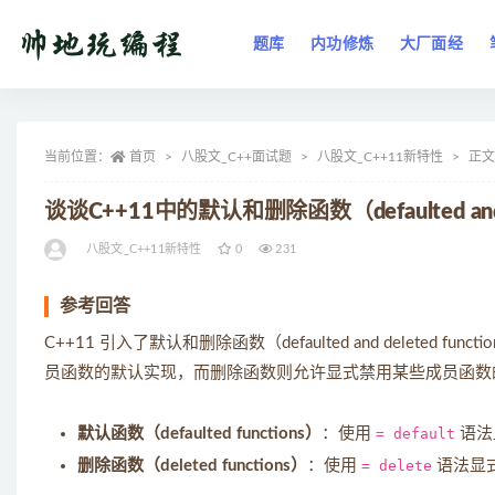
题库
内功修炼
大厂面经
全部
当前位置：
首页
八股文_C++面试题
八股文_C++11新特性
正文
谈谈C++11中的默认和删除函数（defaulted and 
八股文_C++11新特性
0
231
参考回答
C++11 引入了默认和删除函数（defaulted and delet
员函数的默认实现，而删除函数则允许显式禁用某些成员函数
默认函数（defaulted functions）
：使用
= default
语法
删除函数（deleted functions）
：使用
= delete
语法显