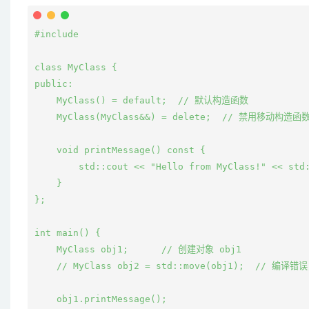
#include 
class MyClass {

public:

    MyClass() = default;  // 默认构造函数

    MyClass(MyClass&&) = delete;  // 禁用移动构造函数
    void printMessage() const {

        std::cout << "Hello from MyClass!" << std:
    }

};

int main() {

    MyClass obj1;      // 创建对象 obj1

    // MyClass obj2 = std::move(obj1);  // 
    obj1.printMessage();
