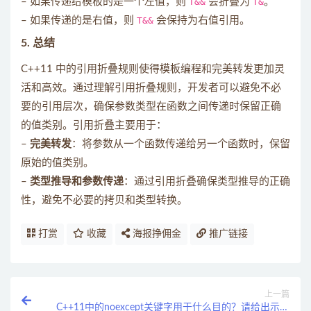
– 如果传递给模板的是一个左值，则
T&&
会折叠为
T&
。
– 如果传递的是右值，则
T&&
会保持为右值引用。
5.
总结
C++11 中的引用折叠规则使得模板编程和完美转发更加灵
活和高效。通过理解引用折叠规则，开发者可以避免不必
要的引用层次，确保参数类型在函数之间传递时保留正确
的值类别。引用折叠主要用于：
–
完美转发
：将参数从一个函数传递给另一个函数时，保留
原始的值类别。
–
类型推导和参数传递
：通过引用折叠确保类型推导的正确
性，避免不必要的拷贝和类型转换。
打赏
收藏
海报挣佣金
推广链接
上一篇
C++11中的noexcept关键字用于什么目的？请给出示例