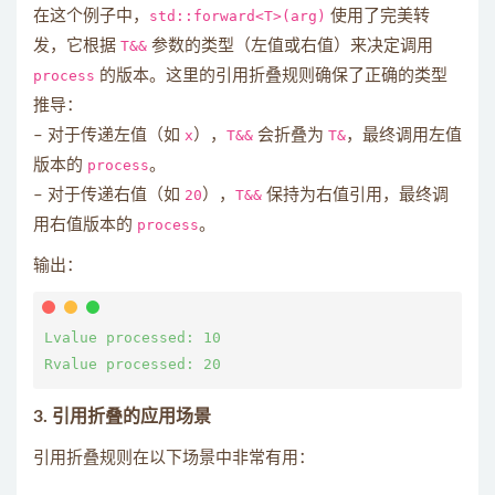
在这个例子中，
std::forward<T>(arg)
使用了完美转
发，它根据
T&&
参数的类型（左值或右值）来决定调用
process
的版本。这里的引用折叠规则确保了正确的类型
推导：
– 对于传递左值（如
x
），
T&&
会折叠为
T&
，最终调用左值
版本的
process
。
– 对于传递右值（如
20
），
T&&
保持为右值引用，最终调
用右值版本的
process
。
输出：
Lvalue processed: 10

3.
引用折叠的应用场景
引用折叠规则在以下场景中非常有用：