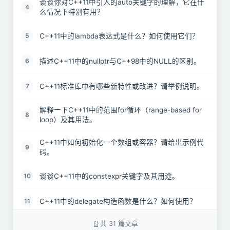
谈谈你对C++11中引入的auto关键字的理解，它在什
4
么情况下特别有用？
C++11中的lambda表达式是什么？如何使用它们？
5
描述C++11中的nullptr与C++98中的NULL的区别。
6
C++11标准库中有哪些新特性或改进？请举例说明。
7
解释一下C++11中的范围for循环（range-based for
8
loop）及其用法。
C++11中如何初始化一个数组或容器？请给出示例代
9
码。
谈谈C++11中的constexpr关键字及其用途。
10
C++11中的delegate构造函数是什么？如何使用？
11
共 31 篇文章
请解释C++11中的尾返回类型（trailing return type）
12