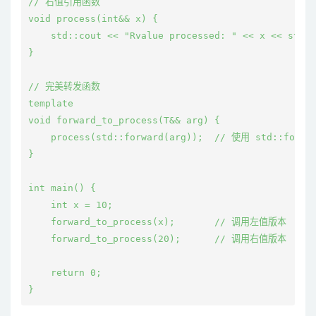
// 右值引用函数

void process(int&& x) {

    std::cout << "Rvalue processed: " << x << std::
}

// 完美转发函数

template 
void forward_to_process(T&& arg) {

    process(std::forward
(arg));  // 使用 std::forw
}

int main() {

    int x = 10;

    forward_to_process(x);       // 调用左值版本

    forward_to_process(20);      // 调用右值版本

    return 0;
