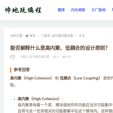
题库
内功修炼
大厂面经
全部
当前位置：
首页
八股文_设计模式面试题
正文
能否解释什么是高内聚、低耦合的设计原则？
八股文_设计模式面试题
0
313
参考回答
高内聚（High Cohesion）
和
低耦合（Low Coupling）
是软
统。
高内聚（High Cohesion）
：
高内聚意味着一个类、模块或组件的功能应当尽可能集中
且将与这一任务相关的功能都集中在这个模块内。这样做