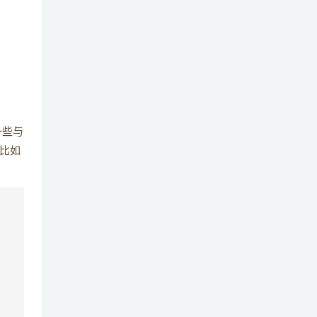
里氏替换原则在面向对象设计中的作用是什
13
么？请简要阐述。
在Java设计原则中，为何推荐组合优于继
14
承？请说明原因。
工厂模式的基本定义是什么？它有哪些具体
15
的应用场景？
一些与
比如
工厂模式主要可以分为哪几种类型？它们之
16
间有何区别？
简单工厂和工厂方法模式在实际应用中有何
17
不同？请举例说明。
工厂方法模式和抽象工厂模式在设计和使用
18
上有何异同？