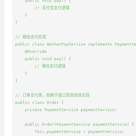
    public void pay() {

        // 支付宝支付逻辑

    }

}

// 微信支付实现

public class WechatPayService implements PaymentSe
    @Override

    public void pay() {

        // 微信支付逻辑

    }

}

// 订单支付类，依赖于接口而非具体实现

public class Order {

    private PaymentService paymentService;

    public Order(PaymentService paymentService) {

        this.paymentService = paymentService;
