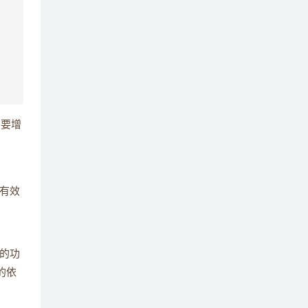
说一说观察者模式的优缺点？
40
观察者模式与发布-订阅模式在设计和使用上
41
有何异同？请简要说明。
JDK是如何支持观察者模式的？举例说明其
42
实现方式。
需要增
请编写一个观察者模式的实际应用案例代
43
码，并解释其工作原理。
有效
Spring框架是如何实现观察者模式的？举例
44
说明。
策略模式的基本定义是什么？
45
的功
的依
策略模式有哪些优点和缺点？
46