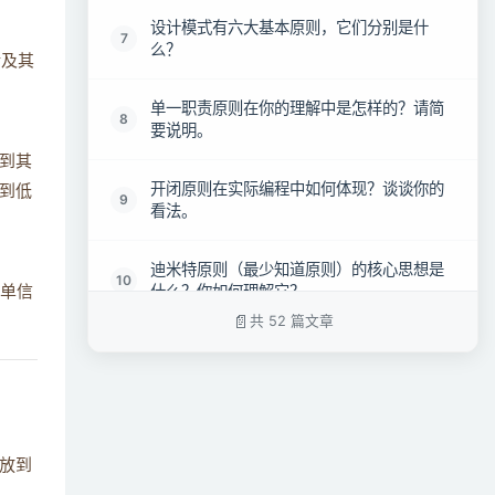
设计模式有六大基本原则，它们分别是什
7
么？
涉及其
单一职责原则在你的理解中是怎样的？请简
8
要说明。
到其
开闭原则在实际编程中如何体现？谈谈你的
到低
9
看法。
迪米特原则（最少知道原则）的核心思想是
10
什么？你如何理解它？
单信
共 52 篇文章
依赖倒置原则对软件开发有哪些指导意义？
11
请谈谈你的理解。
接口隔离原则在实际应用中如何运用？举例
12
说明。
放到