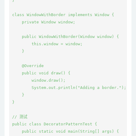
}

class WindowWithBorder implements Window {

    private Window window;

    public WindowWithBorder(Window window) {

        this.window = window;

    }

    @Override

    public void draw() {

        window.draw();

        System.out.println("Adding a border.");

    }

}

// 测试

public class DecoratorPatternTest {

    public static void main(String[] args) {
