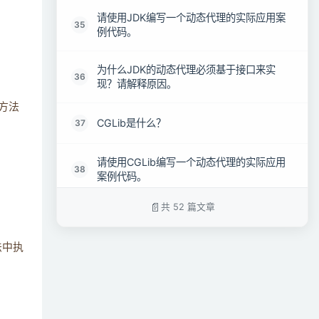
请使用JDK编写一个动态代理的实际应用案
35
例代码。
为什么JDK的动态代理必须基于接口来实
36
现？请解释原因。
方法
CGLib是什么？
37
请使用CGLib编写一个动态代理的实际应用
38
案例代码。
共 52 篇文章
观察者模式的基本定义是什么？
39
法中执
说一说观察者模式的优缺点？
40
观察者模式与发布-订阅模式在设计和使用上
41
有何异同？请简要说明。