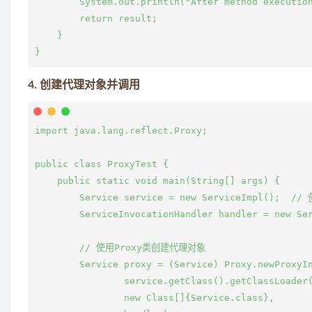
        System.out.println("After method execution
        return result;

    }

4.
创建代理对象并调用
import java.lang.reflect.Proxy;

public class ProxyTest {

    public static void main(String[] args) {

        Service service = new ServiceImpl();  /
        ServiceInvocationHandler handler = new Ser
        // 使用Proxy类创建代理对象

        Service proxy = (Service) Proxy.newProxyIn
                service.getClass().getClassLoader(
                new Class[]{Service.class},
