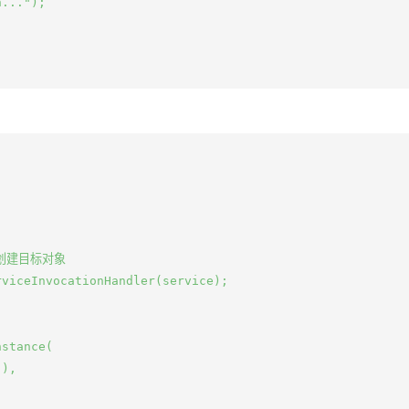
...");

/ 创建目标对象

viceInvocationHandler(service);

stance(

),
