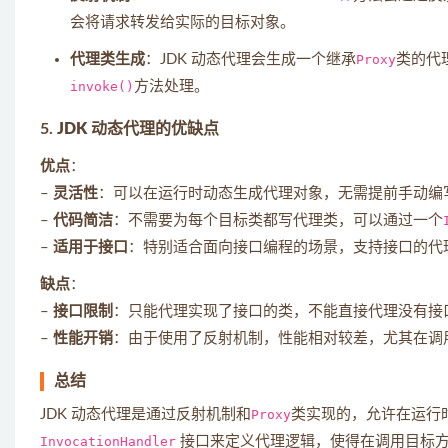
会将请求转发给实际的目标对象。
代理类生成
：JDK 动态代理会生成一个继承
Proxy
类的代
invoke()
方法处理。
5.
JDK 动态代理的优缺点
优点
：
–
灵活性
：可以在运行时动态生成代理对象，无需提前手动编
–
代码简洁
：不需要为每个目标类都写代理类，可以通过一个
–
适用于接口
：特别适合面向接口编程的场景，支持接口的代
缺点
：
–
接口限制
：只能代理实现了接口的类，不能直接代理没有接
–
性能开销
：由于使用了反射机制，性能相对较差，尤其在调
总结
JDK 动态代理是通过反射机制和
Proxy
类实现的，允许在运行
InvocationHandler
接口来定义代理逻辑，使得在调用目标方