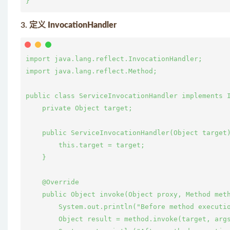
3.
定义 InvocationHandler
import java.lang.reflect.InvocationHandler;

import java.lang.reflect.Method;

public class ServiceInvocationHandler implements I
    private Object target;

    public ServiceInvocationHandler(Object target)
        this.target = target;

    }

    @Override

    public Object invoke(Object proxy, Method meth
        System.out.println("Before method executio
        Object result = method.invoke(target, a