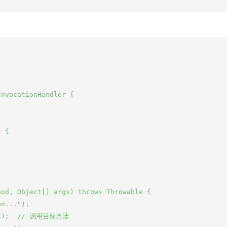
nvocationHandler {

 {

od, Object[] args) throws Throwable {

n...");

rgs);  // 调用目标方法
