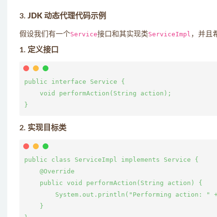
3.
JDK 动态代理代码示例
假设我们有一个
Service
接口和其实现类
ServiceImpl
，并且
1.
定义接口
public interface Service {

    void performAction(String action);

2.
实现目标类
public class ServiceImpl implements Service {

    @Override

    public void performAction(String action) {

        System.out.println("Performing action: " +
    }
