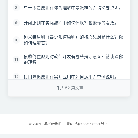
单一职责原则在你的理解中是怎样的？请简要说明。
8
开闭原则在实际编程中如何体现？谈谈你的看法。
9
迪米特原则（最少知道原则）的核心思想是什么？你
10
如何理解它？
依赖倒置原则对软件开发有哪些指导意义？请谈谈你
11
的理解。
接口隔离原则在实际应用中如何运用？举例说明。
12
共 52 篇文章
里氏替换原则在面向对象设计中的作用是什么？请简
13
要阐述。
在Java设计原则中，为何推荐组合优于继承？请说明
14
原因。
© 2021
帅地玩编程
粤ICP备2020112221号-1
工厂模式的基本定义是什么？它有哪些具体的应用场
15
景？