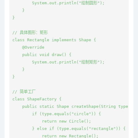
        System.out.println("绘制圆形");

    }

}

// 具体图形：矩形

class Rectangle implements Shape {

    @Override

    public void draw() {

        System.out.println("绘制矩形");

    }

}

// 简单工厂

class ShapeFactory {

    public static Shape createShape(String type) {

        if (type.equals("circle")) {

            return new Circle();

        } else if (type.equals("rectangle")) {

            return new Rectangle();
