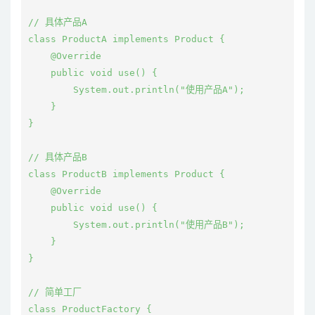
// 具体产品A

class ProductA implements Product {

    @Override

    public void use() {

        System.out.println("使用产品A");

    }

}

// 具体产品B

class ProductB implements Product {

    @Override

    public void use() {

        System.out.println("使用产品B");

    }

}

// 简单工厂

class ProductFactory {
