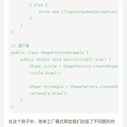
        } else {

            throw new IllegalArgumentException("
        }

    }

}

// 客户端

public class ShapeFactoryExample {

    public static void main(String[] args) {

        Shape circle = ShapeFactory.createShape("ci
        circle.draw();

        Shape rectangle = ShapeFactory.createShape(
        rectangle.draw();

    }

在这个例子中，简单工厂模式帮助我们封装了不同图形的