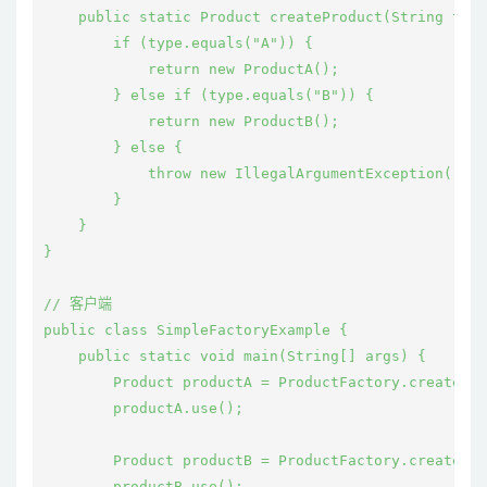
    public static Product createProduct(String type
        if (type.equals("A")) {

            return new ProductA();

        } else if (type.equals("B")) {

            return new ProductB();

        } else {

            throw new IllegalArgumentException("
        }

    }

}

// 客户端

public class SimpleFactoryExample {

    public static void main(String[] args) {

        Product productA = ProductFactory.createPro
        productA.use();

        Product productB = ProductFactory.createPro
        productB.use();
