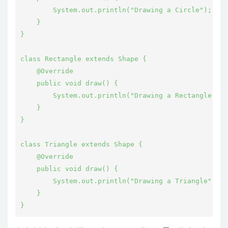
        System.out.println("Drawing a Circle");

    }

}

class Rectangle extends Shape {

    @Override

    public void draw() {

        System.out.println("Drawing a Rectangle");

    }

}

class Triangle extends Shape {

    @Override

    public void draw() {

        System.out.println("Drawing a Triangle");

    }
