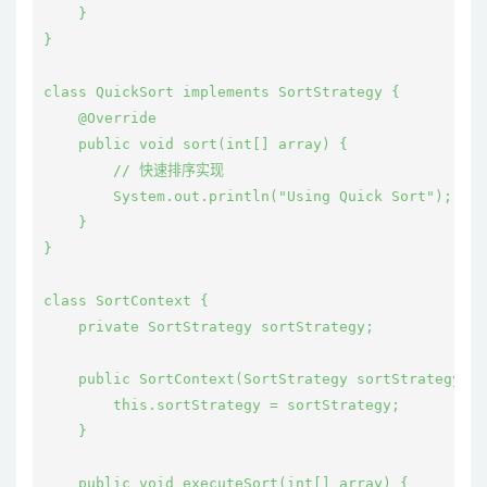
    }

}

class QuickSort implements SortStrategy {

    @Override

    public void sort(int[] array) {

        // 快速排序实现

        System.out.println("Using Quick Sort");

    }

}

class SortContext {

    private SortStrategy sortStrategy;

    public SortContext(SortStrategy sortStrategy) {

        this.sortStrategy = sortStrategy;

    }

    public void executeSort(int[] array) {
