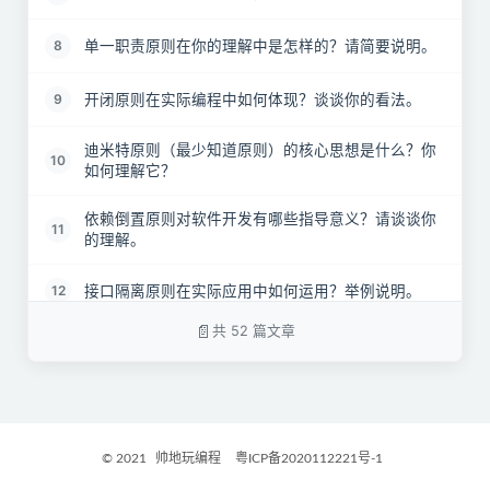
单一职责原则在你的理解中是怎样的？请简要说明。
8
开闭原则在实际编程中如何体现？谈谈你的看法。
9
迪米特原则（最少知道原则）的核心思想是什么？你
10
如何理解它？
依赖倒置原则对软件开发有哪些指导意义？请谈谈你
11
的理解。
接口隔离原则在实际应用中如何运用？举例说明。
12
共 52 篇文章
里氏替换原则在面向对象设计中的作用是什么？请简
13
要阐述。
在Java设计原则中，为何推荐组合优于继承？请说明
14
原因。
© 2021
帅地玩编程
粤ICP备2020112221号-1
工厂模式的基本定义是什么？它有哪些具体的应用场
15