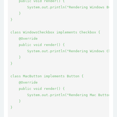
    public void render() {

        System.out.println("Rendering Windows Butto
    }

}

class WindowsCheckbox implements Checkbox {

    @Override

    public void render() {

        System.out.println("Rendering Windows Check
    }

}

class MacButton implements Button {

    @Override

    public void render() {

        System.out.println("Rendering Mac Button");

    }

}
