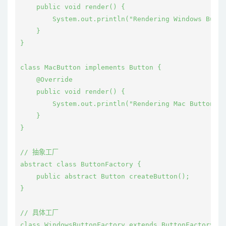
    public void render() {

        System.out.println("Rendering Windows Butto
    }

}

class MacButton implements Button {

    @Override

    public void render() {

        System.out.println("Rendering Mac Button");

    }

}

// 抽象工厂

abstract class ButtonFactory {

    public abstract Button createButton();

}

// 具体工厂

class WindowsButtonFactory extends ButtonFactory {
