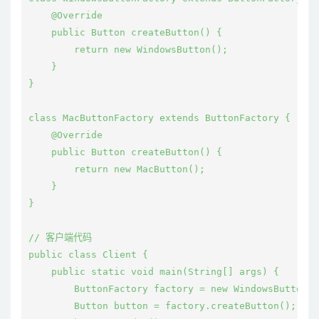
    @Override

    public Button createButton() {

        return new WindowsButton();

    }

}

class MacButtonFactory extends ButtonFactory {

    @Override

    public Button createButton() {

        return new MacButton();

    }

}

// 客户端代码

public class Client {

    public static void main(String[] args) {

        ButtonFactory factory = new WindowsButtonFa
        Button button = factory.createButton();
