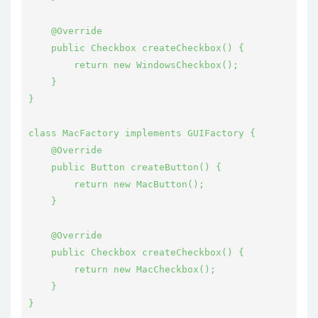
    @Override

    public Checkbox createCheckbox() {

        return new WindowsCheckbox();

    }

}

class MacFactory implements GUIFactory {

    @Override

    public Button createButton() {

        return new MacButton();

    }

    @Override

    public Checkbox createCheckbox() {

        return new MacCheckbox();

    }

}
