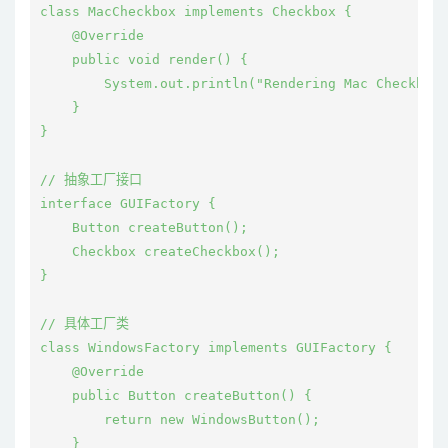
class MacCheckbox implements Checkbox {

    @Override

    public void render() {

        System.out.println("Rendering Mac Checkbox"
    }

}

// 抽象工厂接口

interface GUIFactory {

    Button createButton();

    Checkbox createCheckbox();

}

// 具体工厂类

class WindowsFactory implements GUIFactory {

    @Override

    public Button createButton() {

        return new WindowsButton();

    }
