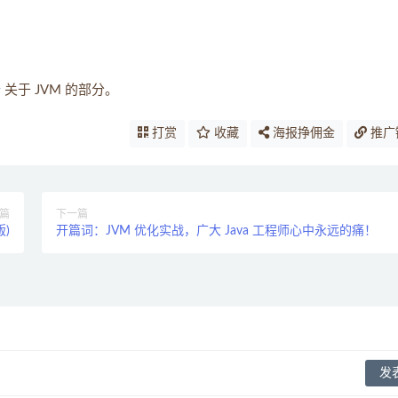
析
关于 JVM 的部分。
打赏
收藏
海报挣佣金
推广
篇
下一篇
版)
开篇词：JVM 优化实战，广大 Java 工程师心中永远的痛！