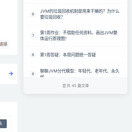
JVM的垃圾回收机制是用来干嘛的？为什么
6
要垃圾回收？
第1周作业：不借助任何资料，画出JVM整
7
体运行原理图！
链接
第1周答疑：本周问题统一答疑
8
聊聊JVM分代模型：年轻代、老年代、永久
9
代
共 45 篇文章
大厂面试题：你的对象在JVM内存中如何分
10
配？如何流转的？
动手实验：亲自感受一下线上系统部署时如
11
何设置JVM内存大小？