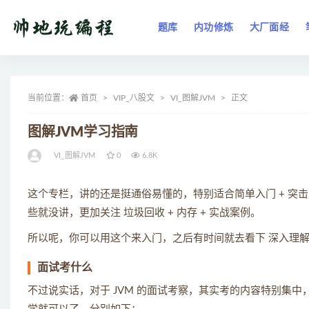
题库
内功修炼
大厂面经
全部
当前位置：
首页
VIP_八股文
VI_图解JVM
正文
图解JVM学习指南
VI_图解JVM
0
6.8K
这个专栏，讲的还是挺通俗易懂的，特别适合简单入门 + 突
些就没讲，更加关注 垃圾回收 + 内存 + 实战案例。
所以呢，你可以用这个来入门，之后有时间就去看下 深入理解J
面试考什么
不过说实话，对于 JVM 的面试考察，其实考的内容特别集