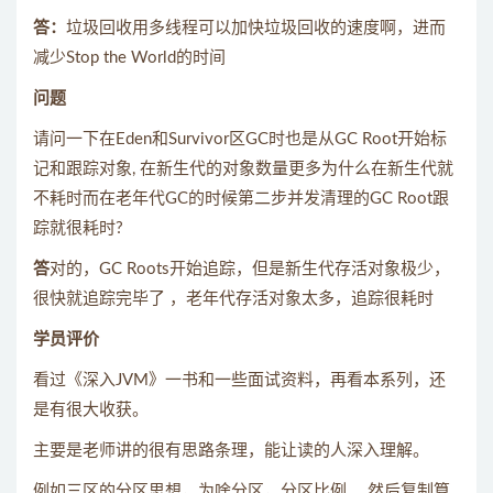
答：
垃圾回收用多线程可以加快垃圾回收的速度啊，进而
减少Stop the World的时间
问题
请问一下在Eden和Survivor区GC时也是从GC Root开始标
记和跟踪对象, 在新生代的对象数量更多为什么在新生代就
不耗时而在老年代GC的时候第二步并发清理的GC Root跟
踪就很耗时?
答
对的，GC Roots开始追踪，但是新生代存活对象极少，
很快就追踪完毕了 ，老年代存活对象太多，追踪很耗时
学员评价
看过《深入JVM》一书和一些面试资料，再看本系列，还
是有很大收获。
主要是老师讲的很有思路条理，能让读的人深入理解。
例如三区的分区思想，为啥分区，分区比例。 然后复制算