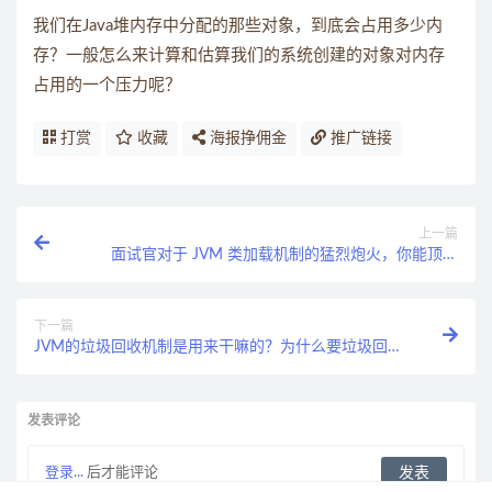
我们在Java堆内存中分配的那些对象，到底会占用多少内
存？一般怎么来计算和估算我们的系统创建的对象对内存
占用的一个压力呢？
打赏
收藏
海报挣佣金
推广链接
上一篇
面试官对于 JVM 类加载机制的猛烈炮火，你能顶住
吗？
下一篇
JVM的垃圾回收机制是用来干嘛的？为什么要垃圾回
收？
发表评论
登录...
后才能评论