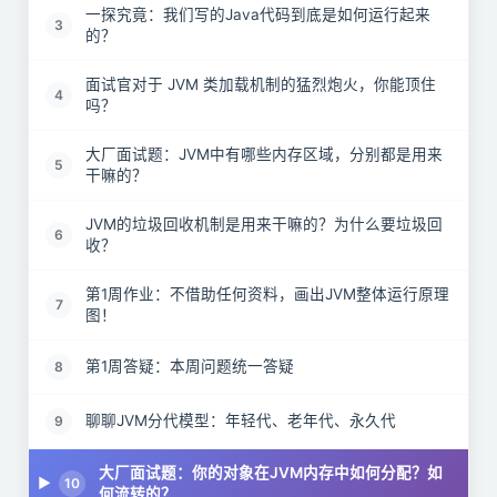
一探究竟：我们写的Java代码到底是如何运行起来
3
的？
面试官对于 JVM 类加载机制的猛烈炮火，你能顶住
4
吗？
大厂面试题：JVM中有哪些内存区域，分别都是用来
5
干嘛的？
JVM的垃圾回收机制是用来干嘛的？为什么要垃圾回
6
收？
第1周作业：不借助任何资料，画出JVM整体运行原理
7
图！
第1周答疑：本周问题统一答疑
8
聊聊JVM分代模型：年轻代、老年代、永久代
9
大厂面试题：你的对象在JVM内存中如何分配？如
10
何流转的？