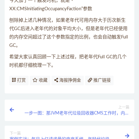
今天加了一个触发时机，就是“-
XX:CMSInitiatingOccupancyFaction”参数
刨除掉上述几种情况，如果老年代可用内存大于历次新生
代GC后进入老年代的对象平均大小，但是老年代已经使用
的内存空间超过了这个参数指定的比例，也会自动触发Full
GC。
希望大家认真回顾一下上述过程，把老年代Full GC的几个
时机都仔细梳理一下。
打赏
收藏
海报挣佣金
推广链接
上一篇
一步一图：那JVM老年代垃圾回收器CMS工作时，内部
又干了些啥？
下一篇