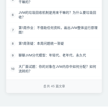
干嘛的？
JVM的垃圾回收机制是用来干嘛的？为什么要垃圾回
6
收？
第1周作业：不借助任何资料，画出JVM整体运行原理
7
图！
第1周答疑：本周问题统一答疑
8
聊聊JVM分代模型：年轻代、老年代、永久代
9
大厂面试题：你的对象在JVM内存中如何分配？如何
10
流转的？
动手实验：亲自感受一下线上系统部署时如何设置
11
JVM内存大小？
共 45 篇文章
案例实战：每日百万交易的支付系统，如何设置JVM
12
堆内存大小？