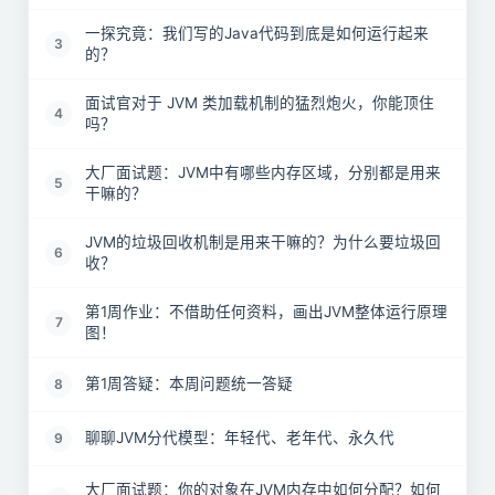
一探究竟：我们写的Java代码到底是如何运行起来
3
的？
面试官对于 JVM 类加载机制的猛烈炮火，你能顶住
4
吗？
大厂面试题：JVM中有哪些内存区域，分别都是用来
5
干嘛的？
JVM的垃圾回收机制是用来干嘛的？为什么要垃圾回
6
收？
第1周作业：不借助任何资料，画出JVM整体运行原理
7
图！
第1周答疑：本周问题统一答疑
8
聊聊JVM分代模型：年轻代、老年代、永久代
9
大厂面试题：你的对象在JVM内存中如何分配？如何