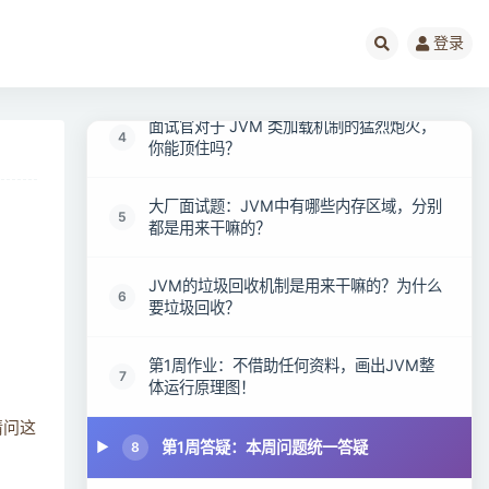
登录
一探究竟：我们写的Java代码到底是如何运
3
行起来的？
面试官对于 JVM 类加载机制的猛烈炮火，
4
你能顶住吗？
大厂面试题：JVM中有哪些内存区域，分别
5
都是用来干嘛的？
JVM的垃圾回收机制是用来干嘛的？为什么
6
要垃圾回收？
第1周作业：不借助任何资料，画出JVM整
7
体运行原理图！
请问这
第1周答疑：本周问题统一答疑
8