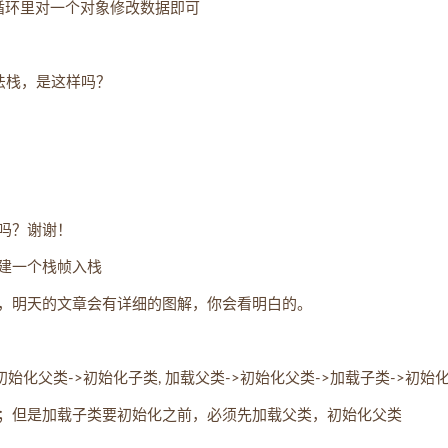
r循环里对一个对象修改数据即可
方法栈，是这样吗？
吗？谢谢！
建一个栈帧入栈
，明天的文章会有详细的图解，你会看明白的。
始化父类->初始化子类, 加载父类->初始化父类->加载子类->初始
；但是加载子类要初始化之前，必须先加载父类，初始化父类