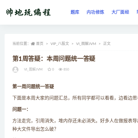
题库
内功修炼
大厂面经
全部
当前位置：
首页
VIP_八股文
VI_图解JVM
正文
第1周答疑：本周问题统一答疑
VI_图解JVM
0
850
第一周问题统一答疑
下面是本周大家的问题汇总，所有同学都可以看看，边看边思
问题一：
方法走完，引用消失，堆内存还未必消失。好多人在做报表导
种大文件导出怎么破？