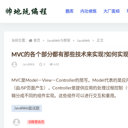
题库
内功修炼
大厂面经
全部
当前位置：
首页
JavaWeb与框架
JavaWeb
正文
MVC的各个部分都有那些技术来实现?如何实现
JavaWeb
0
642
MVC是Model－View－Controller的简写。Model代表
（由JSP页面产生），Controller是提供应用的处理过程控
辑分成不同的组件实现。这些组件可以进行交互和重用。
JavaWeb面试题
ㅤ
训练营会员