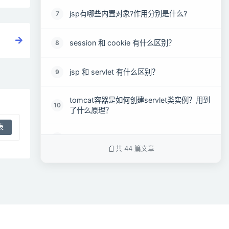
jsp有哪些内置对象?作用分别是什么?
7
session 和 cookie 有什么区别？
8
jsp 和 servlet 有什么区别？
9
tomcat容器是如何创建servlet类实例？用到
10
了什么原理？
如何避免 sql 注入？
11
共 44 篇文章
什么是 XSS 攻击，如何避免？
12
什么是 CSRF 攻击，如何避免？
13
JDBC访问数据库的基本步骤是什么？
14