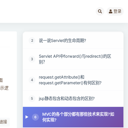
登录
JavaWeb面试题阅读指南
1
说一说Servlet的生命周期?
2
Servlet API中forward()与redirect()的区
3
别？
request.getAttribute()和
4
面
request.getParameter()有何区别?
显示逻
jsp静态包含和动态包含的区别?
5
MVC的各个部分都有那些技术来实现?如
6
何实现?
链接