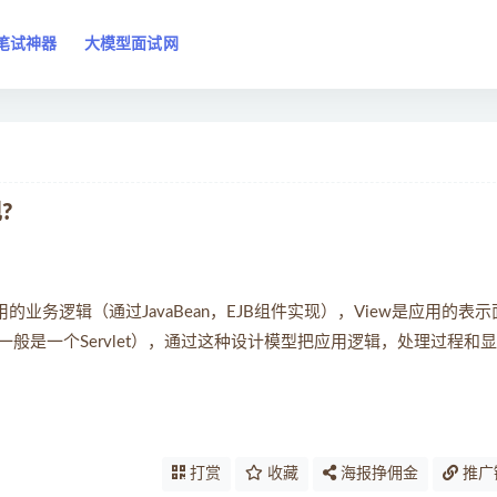
笔试神器
大模型面试网
?
的是应用的业务逻辑（通过JavaBean，EJB组件实现），View是应用的表示
制（一般是一个Servlet），通过这种设计模型把应用逻辑，处理过程和
打赏
收藏
海报挣佣金
推广