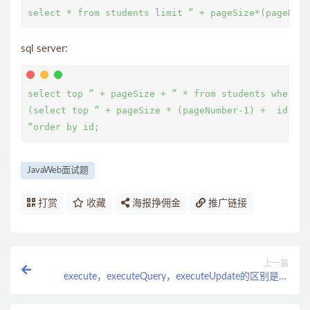
sql server:
select top ” + pageSize + ” * from students where i
(select top ” + pageSize * (pageNumber-1) +  id fro
JavaWeb面试题
打赏
收藏
海报挣佣金
推广链接
上一篇
execute，executeQuery，executeUpdate的区别是什
么？