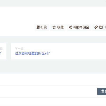
打赏
收藏
海报挣佣金
推广
篇
下一篇
？
过滤器和拦截器的区别？