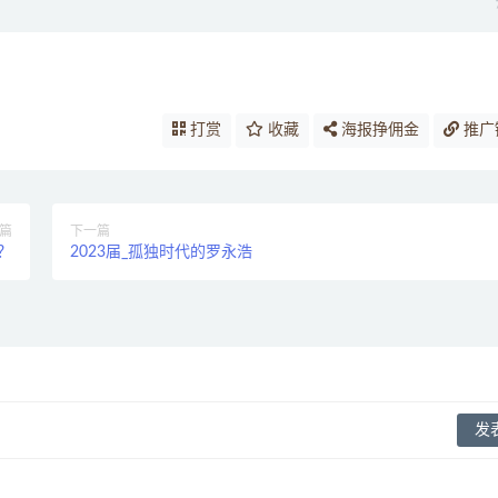
打赏
收藏
海报挣佣金
推广
篇
下一篇
用？
2023届_孤独时代的罗永浩