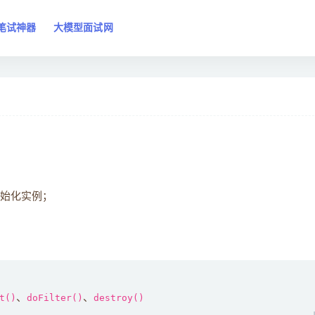
笔试神器
大模型面试网
始化实例；
t()
、
doFilter()
、
destroy()