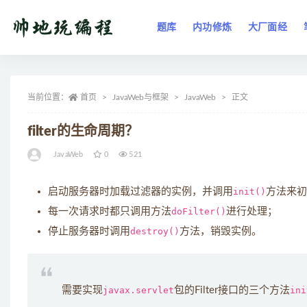
题库
内功修炼
大厂面经
全部
当前位置：
首页
JavaWeb与框架
JavaWeb
正文
filter的生命周期？
JavaWeb
0
521
启动服务器时加载过滤器的实例，并调用
init()
方法来初
每一次请求时都只调用方法
doFilter()
进行处理；
停止服务器时调用
destroy()
方法，销毁实例。
需要实现
javax.servlet
包的Filter接口的三个方法
ini