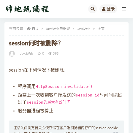
登录
全部
当前位置：
首页
JavaWeb与框架
JavaWeb
正文
session何时被删除？
JavaWeb
0
395
session在下列情况下被删除：
程序调用
HttpSession.invalidate()
距离上一次收到客户端发送的
session id
时间间隔超
过了
session的最大有效时间
服务器进程被停止
注意关闭浏览器只会使存储在客户端浏览器内存中的session cookie