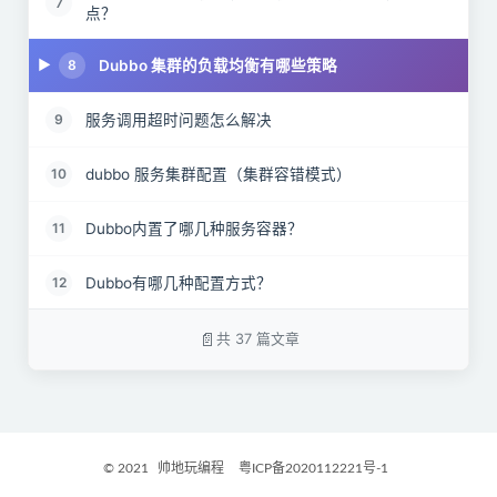
7
点？
Dubbo 集群的负载均衡有哪些策略
8
服务调用超时问题怎么解决
9
dubbo 服务集群配置（集群容错模式）
10
Dubbo内置了哪几种服务容器？
11
Dubbo有哪几种配置方式？
12
在 Provider 上可以配置的 Consumer 端的属性有哪
共 37 篇文章
13
些？
说说 Dubbo 服务暴露的过程。
14
Dubbo中zookeeper做注册中心，如果注册中心集群
15
© 2021
帅地玩编程
粤ICP备2020112221号-1
都挂掉，发布者和订阅者之间还能通信么？