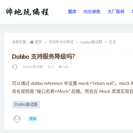
题库
内功修炼
大厂面经
全部
当前位置：
首页
中间件与分布式
Dubbo面试题
正文
Dubbo 支持服务降级吗？
Dubbo面试题
0
145
可以通过 dubbo:reference 中设置 mock=“return nu
命名规则是 “接口名称+Mock” 后缀。然后在 Mock 类里实
Dubbo面试题
ㅤ
普通