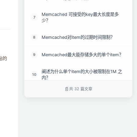
Memcached 可接受的key最大长度是多
7
少？
Memcached对item的过期时间限制？
8
Memcached最大能存储多大的单个item？
9
站的
阐述为什么单个item的大小被限制在1M 之
10
内？
共 32 篇文章
Memcached的内存分配器是如何工作的？
11
为什么不适用malloc/free！？为何要使用
slabs？
如何实现Memcached服务分布式集群？
12
如何合理地使用Memcache缓存？如果缓存
13