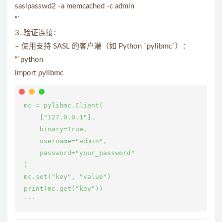
saslpasswd2 -a memcached -c admin
“`
3. 验证连接：
– 使用支持 SASL 的客户端（如 Python `pylibmc`）：
“`python
import pylibmc
 mc = pylibmc.Client(

     ["127.0.0.1"],

     binary=True,

     username="admin",

     password="your_password"

 )

 mc.set("key", "value")

 print(mc.get("key"))
