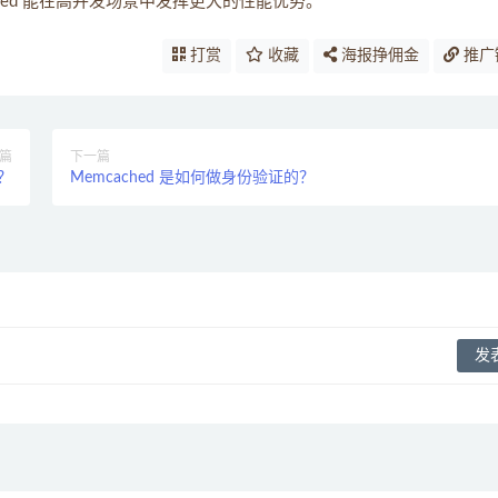
hed 能在高并发场景中发挥更大的性能优势。
打赏
收藏
海报挣佣金
推广
篇
下一篇
？
Memcached 是如何做身份验证的？