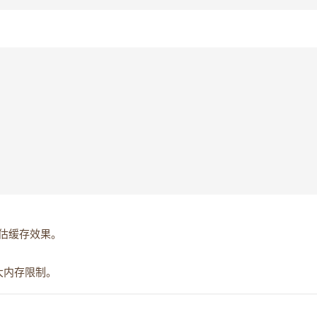
估缓存效果。
大内存限制。