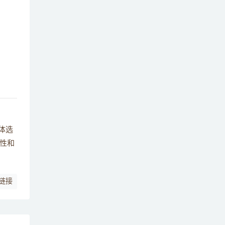
体选
性和
链接