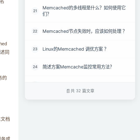
名
Memcached的多线程是什么？如何使用它
21
们？
Memcached节点失效时，应该如何处理 ？
22
ed
Linux的Memcached 调优方案 ？
23
是描述同
简述方案Memcache监控常用方法？
24
务的
简述列举Memcache 常用命令 ？
25
共 32 篇文章
如何利用Memcached实现集群中的
26
session 共享存储？
术文档
解释Memcached 是原子的吗？
27
服务或