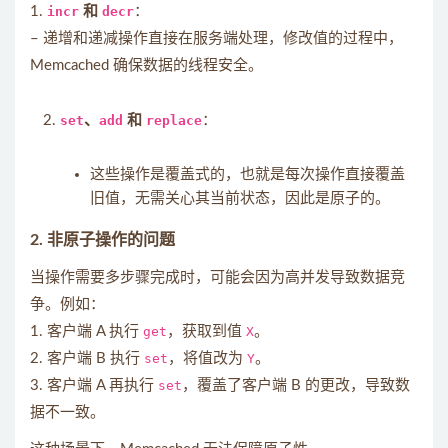
1.
incr
和
decr
：
– 递增和递减操作直接在服务端处理，修改值的过程中，
Memcached 确保数据的线程安全。
set
、
add
和
replace
：
这些操作是覆盖式的，也就是每次操作直接覆盖
旧值，无需关心其当前状态，因此是原子的。
2.
非原子操作的问题
当操作需要多步骤完成时，可能会因为高并发导致数据竞
争。例如：
1. 客户端 A 执行
get
，获取到值
X
。
2. 客户端 B 执行
set
，将值改为
Y
。
3. 客户端 A 再执行
set
，覆盖了客户端 B 的更改，导致数
据不一致。