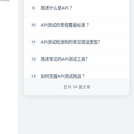
简述什么是API ？
9
API测试的常规覆盖标准 ？
10
API测试检测到的常见错误类型？
11
简述常见的API测试工具？
12
如何克服API测试挑战 ？
13
共 34 篇文章
API 测试中使用的协议有哪些？
14
简述如何构建API测试的价值？
15
如果模块请求 http 改为了 https，测试方案
16
应该如何制定，修改？