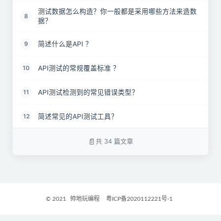
测试数据怎么构造？你一般都是采用哪些方法来造数
8
据？
简述什么是API ？
9
API测试的常规覆盖标准 ？
10
API测试检测到的常见错误类型？
11
简述常见的API测试工具？
12
如何克服API测试挑战 ？
13
共 34 篇文章
API 测试中使用的协议有哪些？
14
简述如何构建API测试的价值？
15
© 2021
帅地玩编程
粤ICP备2020112221号-1
如果模块请求 http 改为了 https，测试方案应该如何
16