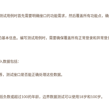
测试用例时首先需要明确接口的功能需求，然后覆盖所有功能点，确
户的基本信息。编写测试用例时，需要确保覆盖所有正常登录和异常登
入数据包括：
等，测试接口是否能正确处理这些数据。
包括负数或超过100的年龄，边界数据测试可以使用18岁和100岁。