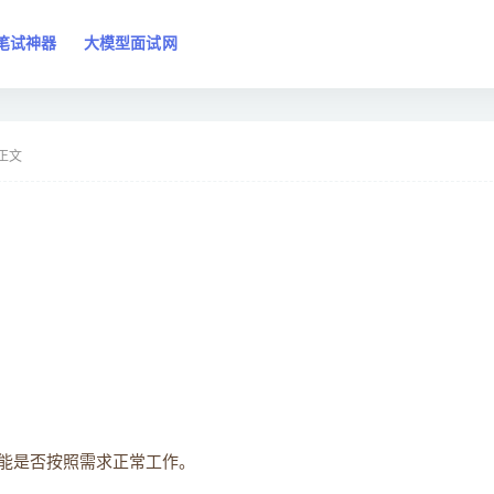
笔试神器
大模型面试网
正文
能是否按照需求正常工作。