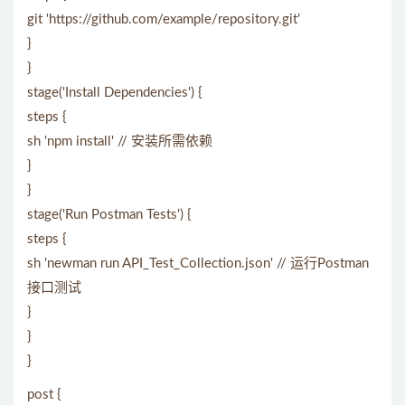
git 'https://github.com/example/repository.git'
}
}
stage('Install Dependencies') {
steps {
sh 'npm install' // 安装所需依赖
}
}
stage('Run Postman Tests') {
steps {
sh 'newman run API_Test_Collection.json' // 运行Postman
接口测试
}
}
}
post {