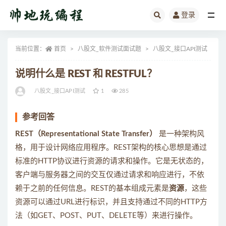
登录
全部
当前位置：
首页
八股文_软件测试面试题
八股文_接口API测试
正
说明什么是 REST 和 RESTFUL？
八股文_接口API测试
1
285
参考回答
REST（Representational State Transfer）
是一种架构风
格，用于设计网络应用程序。REST架构的核心思想是通过
标准的HTTP协议进行资源的请求和操作。它是无状态的，
客户端与服务器之间的交互仅通过请求和响应进行，不依
赖于之前的任何信息。REST的基本组成元素是
资源
，这些
资源可以通过URL进行标识，并且支持通过不同的HTTP方
法（如GET、POST、PUT、DELETE等）来进行操作。