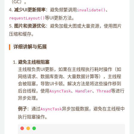
（GC）。
4.
减少UI更新频率
：避免频繁调用
invalidate()
、
requestLayout()
等UI更新方法。
5.
图片和资源优化
：避免加载大图或大量资源，使用图片
压缩和缓存。
详细讲解与拓展
避免主线程阻塞
主线程负责UI更新，如果在主线程执行耗时操作（如
网络请求、数据库查询、大量数据计算等），主线程
会被阻塞，导致UI卡顿。解决方法是将这些操作移到
后台线程，使用
AsyncTask
、
Handler
、
Thread
等进行
异步处理。
例子
：通过
AsyncTask
异步加载数据，避免在主线程中
执行阻塞操作。