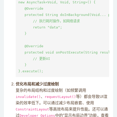
new AsyncTask<Void, Void, String>() {

   @Override

   protected String doInBackground(Void... param
       // 执行耗时操作，如网络请求

       return "data";

   }

   @Override

   protected void onPostExecute(String result) {
       // 更新UI

   }

优化布局和减少过度绘制
复杂的布局结构和过度绘制（如频繁调用
invalidate()
、
requestLayout()
等）都会导致UI渲
染的效率低下。可以通过减少布局嵌套、使用
ConstraintLayout
等高效布局来提升性能。还可以通
过
Developer Options
中的“显示布局边界”功能，查看