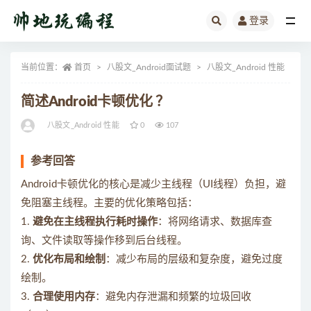
登录
全部
当前位置：
首页
八股文_Android面试题
八股文_Android 性能
正
简述Android卡顿优化 ？
八股文_Android 性能
0
107
参考回答
Android卡顿优化的核心是减少主线程（UI线程）负担，避
免阻塞主线程。主要的优化策略包括：
1.
避免在主线程执行耗时操作
：将网络请求、数据库查
询、文件读取等操作移到后台线程。
2.
优化布局和绘制
：减少布局的层级和复杂度，避免过度
绘制。
3.
合理使用内存
：避免内存泄漏和频繁的垃圾回收