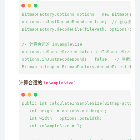
BitmapFactory.Options options = new BitmapFactor
options.inJustDecodeBounds = true;  // 获取图片的
BitmapFactory.decodeFile(filePath, options);

// 计算合适的 inSampleSize

options.inSampleSize = calculateInSampleSize(op
options.inJustDecodeBounds = false;  // 重新加载
计算合适的
inSampleSize
：
public int calculateInSampleSize(BitmapFactory.
   int height = options.outHeight;

   int width = options.outWidth;

   int inSampleSize = 1;
