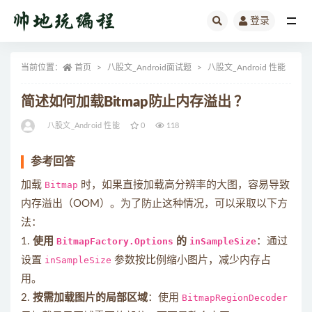
登录
全部
当前位置：
首页
八股文_Android面试题
八股文_Android 性能
正
简述如何加载Bitmap防止内存溢出 ？
八股文_Android 性能
0
118
参考回答
加载
Bitmap
时，如果直接加载高分辨率的大图，容易导致
内存溢出（OOM）。为了防止这种情况，可以采取以下方
法：
1.
使用
BitmapFactory.Options
的
inSampleSize
：通过
设置
inSampleSize
参数按比例缩小图片，减少内存占
用。
2.
按需加载图片的局部区域
：使用
BitmapRegionDecoder