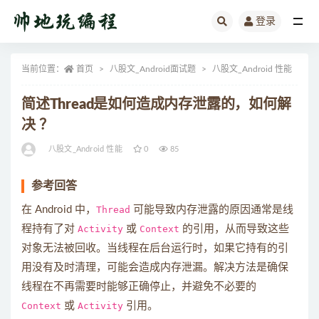
登录
全部
当前位置：
首页
八股文_Android面试题
八股文_Android 性能
正
简述Thread是如何造成内存泄露的，如何解
决 ？
八股文_Android 性能
0
85
参考回答
在 Android 中，
Thread
可能导致内存泄露的原因通常是线
程持有了对
Activity
或
Context
的引用，从而导致这些
对象无法被回收。当线程在后台运行时，如果它持有的引
用没有及时清理，可能会造成内存泄漏。解决方法是确保
线程在不再需要时能够正确停止，并避免不必要的
Context
或
Activity
引用。