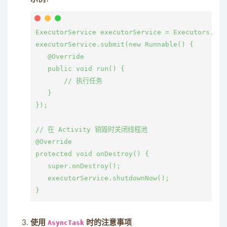
ExecutorService executorService = Executors.new
executorService.submit(new Runnable() {

   @Override

   public void run() {

       // 执行任务

   }

});

// 在 Activity 销毁时关闭线程池

@Override

protected void onDestroy() {

   super.onDestroy();

   executorService.shutdownNow();

使用
AsyncTask
时的注意事项