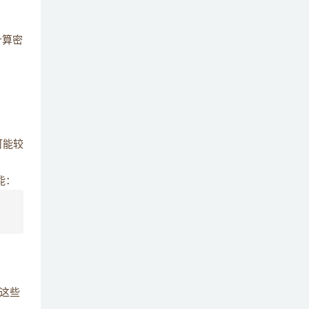
36
存泄漏的 ？
计算密
简述Android的启动优化相关方案与措施 ？
37
简述布局加载和绘制优化 ？
38
可能较
能：
这些