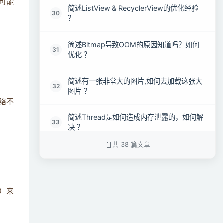
备可能
简述ListView & RecyclerView的优化经验
30
？
简述Bitmap导致OOM的原因知道吗？如何
31
优化 ？
简述有一张非常大的图片,如何去加载这张大
32
图片 ？
络不
简述Thread是如何造成内存泄露的，如何解
33
决 ？
共 38 篇文章
简述Handler导致的内存泄露的原因以及如
34
何解决 ？
简述如何加载Bitmap防止内存溢出 ？
35
P）来
简述MVP中如何处理Presenter层以防止内