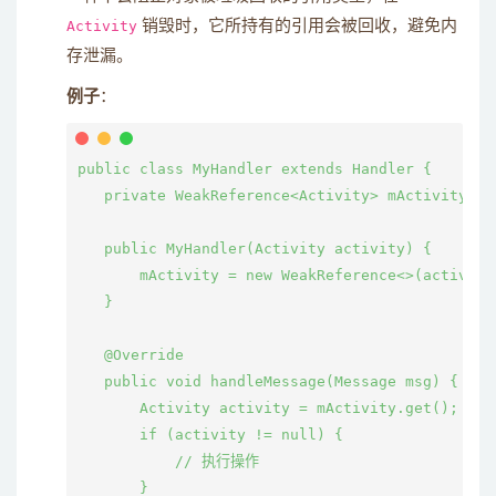
Activity
销毁时，它所持有的引用会被回收，避免内
存泄漏。
例子
：
public class MyHandler extends Handler {

   private WeakReference<Activity> mActivity;

   public MyHandler(Activity activity) {

       mActivity = new WeakReference<>(activity)
   }

   @Override

   public void handleMessage(Message msg) {

       Activity activity = mActivity.get();

       if (activity != null) {

           // 执行操作

       }
