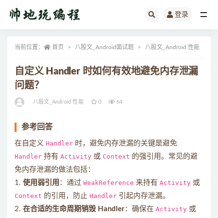
登录
全部
当前位置：
首页
八股文_Android面试题
八股文_Android 性能
正
自定义 Handler 时如何有效地避免内存泄漏
问题？
八股文_Android 性能
0
64
参考回答
在自定义
Handler
时，避免内存泄漏的关键是避免
Handler
持有
Activity
或
Context
的强引用。常见的避
免内存泄漏的做法包括：
1.
使用弱引用
：通过
WeakReference
来持有
Activity
或
Context
的引用，防止
Handler
引起内存泄漏。
2.
在合适的生命周期销毁 Handler
：确保在
Activity
或