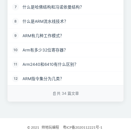
什么是哈佛结构和冯诺依曼结构？
7
什么是ARM流水线技术？
8
ARM有几种工作模式？
9
Arm有多少32位寄存器？
10
Arm2440和6410有什么区别？
11
ARM指令集分为几类？
12
通用寄存器包括R0～R15，可以分为具体哪三类？
13
共 34 篇文章
Arm处理器有几种工作状态？
14
ARM系统中，在函数调用的时候，参数是通过哪种方
15
式传递的？
© 2021
帅地玩编程
粤ICP备2020112221号-1